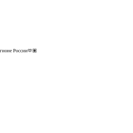
егионе России🫶🏽