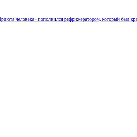
«Приюта человека» пополнился рефрижератором, который был к