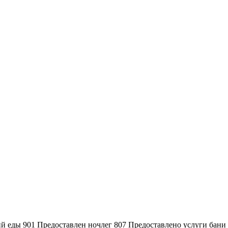
й еды
901
Предоставлен ночлег
807
Предоставлено услуги бани